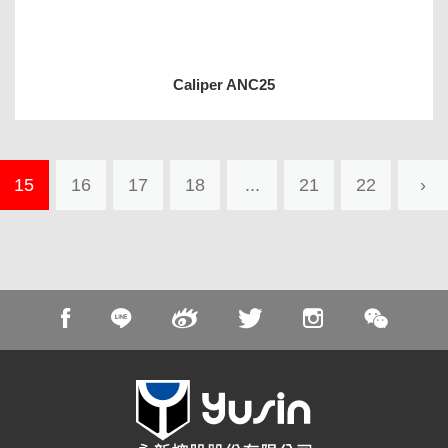
Caliper ANC25
15
16
17
18
...
21
22
›