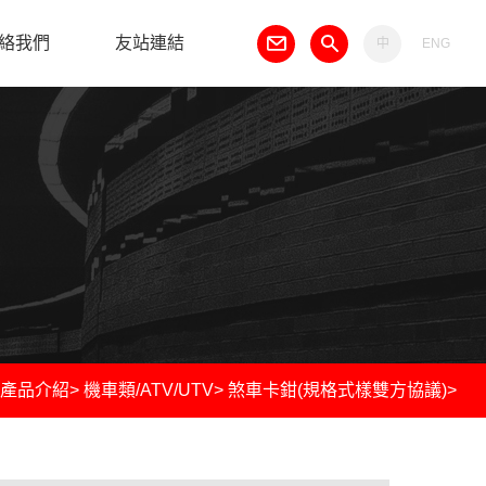
絡我們
友站連結
中
ENG
產品介紹
>
機車類/ATV/UTV
>
煞車卡鉗(規格式樣雙方協議)
>
er ANC18