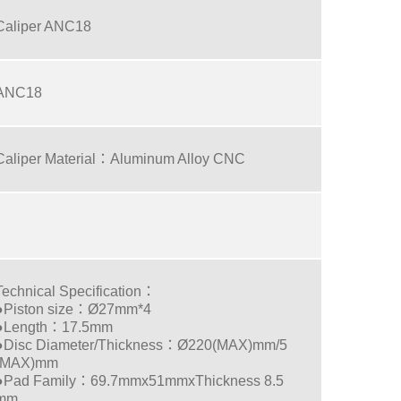
Caliper ANC18
ANC18
Caliper Material：Aluminum Alloy CNC
Technical Specification：
●Piston size：Ø27mm*4
●Length：17.5mm
●Disc Diameter/Thickness：Ø220(MAX)mm/5
(MAX)mm
●Pad Family：69.7mmx51mmxThickness 8.5
mm