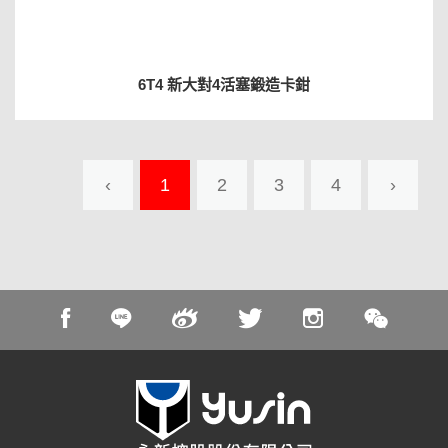
6T4 新大對4活塞鍛造卡鉗
‹
1
2
3
4
›