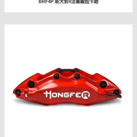
BRF4P 新大對4活塞鍛造卡鉗