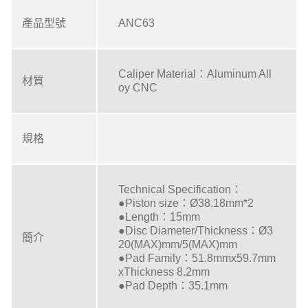
產品型號
ANC63
Caliper Material：Aluminum All
材質
oy CNC
規格
Technical Specification：
●Piston size：Ø38.18mm*2
●Length：15mm
●Disc Diameter/Thickness：Ø3
簡介
20(MAX)mm/5(MAX)mm
●Pad Family：51.8mmx59.7mm
xThickness 8.2mm
●Pad Depth：35.1mm