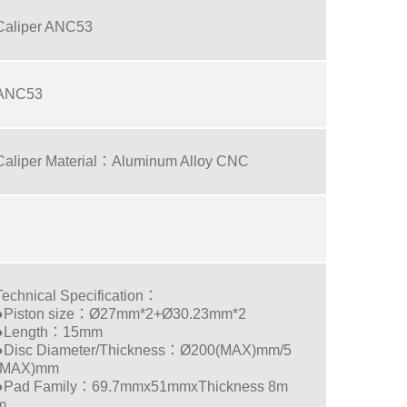
Caliper ANC53
ANC53
Caliper Material：Aluminum Alloy CNC
Technical Specification：
●Piston size：Ø27mm*2+Ø30.23mm*2
●Length：15mm
●Disc Diameter/Thickness：Ø200(MAX)mm/5
(MAX)mm
●Pad Family：69.7mmx51mmxThickness 8m
m