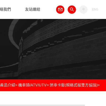
絡我們
友站連結
中
ENG
產品介紹
>
機車類/ATV/UTV
>
煞車卡鉗(規格式樣雙方協議)
>
er ANC53