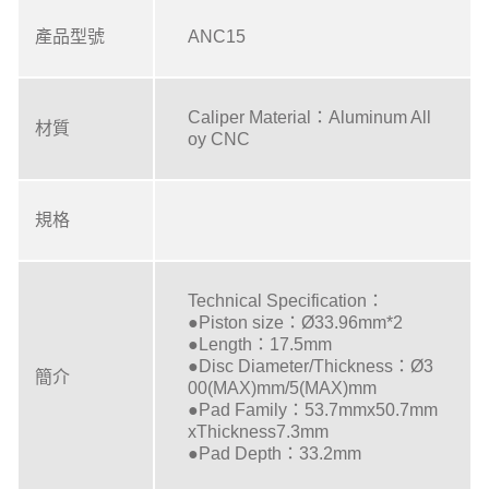
產品型號
ANC15
Caliper Material：Aluminum All
材質
oy CNC
規格
Technical Specification：
●Piston size：Ø33.96mm*2
●Length：17.5mm
●Disc Diameter/Thickness：Ø3
簡介
00(MAX)mm/5(MAX)mm
●Pad Family：53.7mmx50.7mm
xThickness7.3mm
●Pad Depth：33.2mm