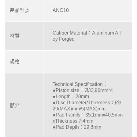
產品型號
ANC10
Caliper Material：Aluminum All
材質
oy Forged
規格
Technical Specification：
●Piston size：Ø33.96mm*4
●Length：20mm
●Disc Diameter/Thickness：Ø3
簡介
20(MAX)mm/5(MAX)mm
●Pad Family：35.1mmx40.5mm
xThickness 7.4mm
●Pad Depth：29.8mm